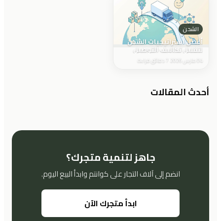
الشحن
أفضل استراتيجيات الشحن
لتقليل تكاليف التوصيل
وزيادة الرضا
04 مارس 2026
7 دقائق قراءة
أحدث المقالات
جاهز لتنمية متجرك؟
انضم إلى آلاف التجار على كوانتم وابدأ البيع اليوم.
ابدأ متجرك الآن