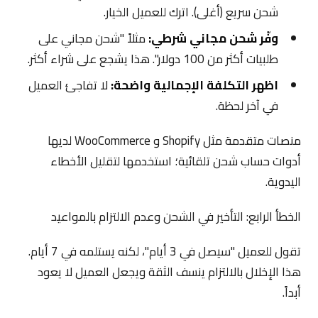
شحن سريع (أغلى). اترك للعميل الخيار.
وفّر شحن مجاني شرطي:
مثلاً "شحن مجاني على
طلبيات أكثر من 100 دولار". هذا يشجع على شراء أكثر.
اظهر التكلفة الإجمالية واضحة:
لا تفاجئ العميل
في آخر لحظة.
منصات متقدمة مثل Shopify و WooCommerce لديها
أدوات حساب شحن تلقائية؛ استخدمها لتقليل الأخطاء
اليدوية.
الخطأ الرابع: التأخير في الشحن وعدم الالتزام بالمواعيد
تقول للعميل "سيصل في 3 أيام"، لكنه يستلمه في 7 أيام.
هذا الإخلال بالالتزام ينسف الثقة ويجعل العميل لا يعود
أبداً.