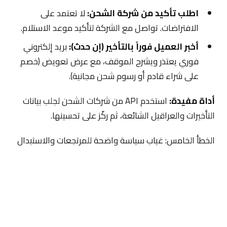
اطلب تأكيد من شركة الشحن:
لا تعتمد على
الافتراضات. تواصل مع الشركة لتأكيد موعد الاستلام.
أخبر العميل فوراً بالتأخير (إن حدث):
بريد إلكتروني
فوري يعتذر ويشرح الموقف، مع عرض تعويض (خصم
على شراء قادم أو رسوم شحن مجانية).
أداة مفيدة:
استخدم API من شركات الشحن لجلب بيانات
التأخيرات والعراقيل الشائعة، ثم ركّز على تحسينها.
الخطأ الخامس: غياب سياسة واضحة للمرتجعات والاستبدال
العميل يستقبل منتجاً معيباً أو غير متطابق مع الصورة، لكنك
لا توفر طريقة واضحة للاستبدال أو الاسترجاع. هذا يترك
العميل محبطاً وقد يترك تقييماً سيئاً جداً.
تأثير غياب السياسة الواضحة: