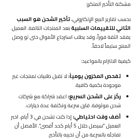
مشكلة التأخير المتكرر:
بحسب تقارير البيع الإلكتروني،
تأخير الشحن هو السبب
الثاني للتقييمات السلبية
بعد المنتجات التالفة. العميل
يفقد الثقة فوراً، وقد يطلب استرجاع الأموال حتى لو وصل
المنتج سليماً لاحقاً.
كيفية الالتزام بالمواعيد:
تفحص المخزون يومياً:
لا تقبل طلبيات لمنتجات غير
موجودة بكمية كافية.
ركّز على الشحن السريع:
اعقد شراكة مع شركات
شحن موثوقة. قارن سرعة وتكلفة عدة خيارات.
أضف وقت احتياطي:
إذا كنت تشحن في 3 أيام، اخبر
العميل "سيصل خلال 5 أيام كحد أقصى". الأفضل أن
تفاجئه بالسرعة من أن تخيبه بالتأخير.