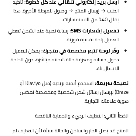
أرسل بريد إلكتروني تلقائي عند كل خطوة:
تأكيد
الطلب → إرسال المنتج → وصول للمرحلة الأخيرة. هذا
يقلل 40% من الاستفسارات.
تفعيل إشعارات SMS:
رسالة نصية عند الشحن تعطي
العميل راحة نفسية فورية.
وفّر لوحة تتبع مخصصة في متجرك:
يمكن للعميل
دخول حسابه ومعرفة حالة شحنته مباشرة، دون الحاجة
للاتصال بك.
نصيحة سريعة:
استخدم أتمتة بريدية (مثل Klaviyo أو
Braze) لإرسال رسائل شحن شخصية ومخصصة تعكس
هوية علامتك التجارية.
الخطأ الثاني: التغليف الرديء والحماية الناقصة
المنتج قد يصل الحار والساخن والحالة سيئة لأن التغليف لم