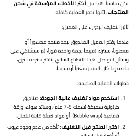
يكن مناسباً. هذا من
أكثر الأخطاء المؤسفة في شحن
المنتجات
، لأنها تدمر العملية كاملة.
تأثير التغليف الرديء على العميل:
عندما يفتح العميل الصندوق ليجد منتجه مكسوراً أو
معطوباً، سيترك تقييماً نجمة واحدة فوراً، ثم سيشتكي على
وسائل التواصل. هذا الانطباع السلبي ينتشر بسرعة البرق،
خاصة إذا كان المتجر صغيراً أو جديداً.
خطوات الحماية الصحيحة:
استخدم مواد تغليف عالية الجودة:
صناديق
كرتونية سميكة (سمك 5-7 ملم)، وسائد هواء، ورقة
فقاعية (Bubble wrap)، أو مواد تعبئة قابلة للتحلل.
اختبر المنتج قبل التغليف:
تأكد من عدم وجود عيوب
أو أضرار قبل إرساله.