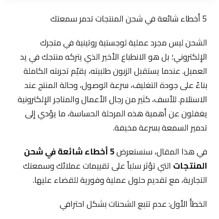
5 أخطاء شائعة في شحن المنتجات تدمر سمعتك
الشحن ليس مجرد عملية لوجستية روتينية في متجرك
الإلكتروني؛ بل هو الانطباع الأخير الذي يتركه منتجك في يد
العميل. عندما يستقبل الزبون طلبيته، يقيّم تجربته الكاملة
بناءً على جودة التغليف، سرعة الوصول، وحالة المنتج عند
الاستلام. للأسف، كثير من رجال الأعمال والمتاجر الإلكترونية
يغفلون عن أهمية هذه المرحلة الحساسة، ما يؤدي إلى
تدمير السمعة بسرعة مخيفة.
في هذا المقال، سنستعرض
5 أخطاء شائعة في شحن
المنتجات
التي تؤثر سلباً على تقييمات عملائك وسمعتك
التجارية، مع تقديم حلول عملية وفورية للقضاء عليها.
الخطأ الأول: عدم تتبع الشحنات بشكل احترافي