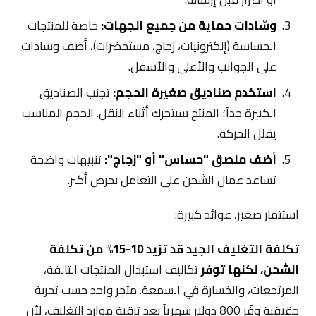
وسّادات حماية من جميع الجهات:
خاصة للمنتجات
الحساسة (إلكترونيات، زجاج، مستحضرات)، أضف وسادات
على الجوانب والأعلى والأسفل.
استخدم صناديق صغيرة الحجم:
تجنب الصناديق
الكبيرة جداً؛ المنتج سيتحرك أثناء النقل. الحجم المناسب
يقلل الحركة.
أضف ملصق "حساس" أو "زجاج":
تنبيهات واضحة
تساعد عمال الشحن على التعامل بحرص أكبر.
استثمار صغير، عوائد كبيرة:
تكلفة التغليف الجيد قد تزيد 10-15% من تكلفة
الشحن، لكنها توفر
تكاليف استبدال المنتجات التالفة،
المرتجعات، والخسارة في السمعة. متجر واحد حسب تجربة
حقيقية وفّر 800 دولار شهرياً بعد ترقية موارد التغليف، لأن