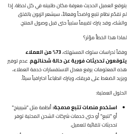
يتوقع العميل الحديث معرفة مكان طلبيته في كل لحظة. إذا
لم تقدّم نظام تتبع واضحاً وفعالاً، سيشعر الزبون بالقلق
والشك، وقد يترك تقييماً سلبياً حتى قبل وصول المنتج.
لماذا هذا الخطأ مؤثر؟
وفقاً لدراسات سلوك المستهلك،
73% من العملاء
يتوقعون تحديثات فورية عن حالة شحناتهم
. عدم توفير
هذه المعلومات يرفع معدل الاستفسارات خدمة العملاء،
ويزيد الضغط على فريقك، ويترك انطباعاً احترافياً سيئاً.
الحلول العملية:
استخدم منصات تتبع مدمجة:
أنظمة مثل "شيبينج"
أو "تتبع" أو حتى خدمات شركات الشحن المحلية توفر
تحديثات تلقائية للعميل.