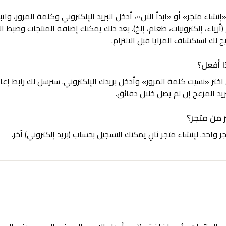
إنشاء متجر» أو «ابدأ الآن»، أدخل البريد الإلكتروني وكلمة المرور، وا
 (أزياء، إلكترونيات، طعام، إلخ). بعد ذلك يمكنك إضافة المنتجات وضبط 
تيح لك استكشاف المزايا قبل الالتزام.
ا أفعل؟
ر «نسيت كلمة المرور» وأدخل بريدك الإلكتروني. سنرسل لك رابط إعاد
يد المزعج إن لم يصل خلال دقائق.
 من متجر؟
ر واحد. لإنشاء متجر ثانٍ يمكنك التسجيل بحساب (بريد إلكتروني) آخر.