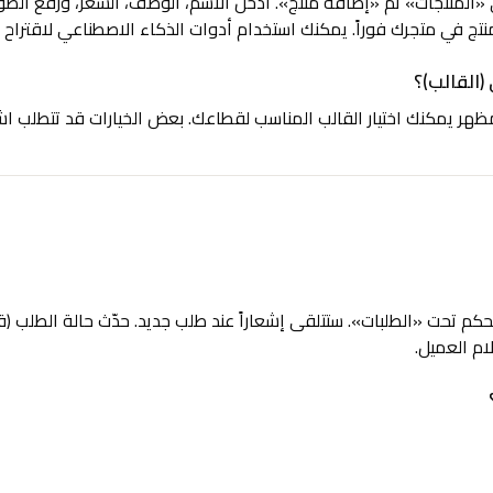
«المنتجات» ثم «إضافة منتج». أدخل الاسم، الوصف، السعر، ورفع الصور
تج في متجرك فوراً. يمكنك استخدام أدوات الذكاء الاصطناعي لاقتراح 
القالب)؟
هر يمكنك اختيار القالب المناسب لقطاعك. بعض الخيارات قد تتطلب اشتر
كم تحت «الطلبات». ستتلقى إشعاراً عند طلب جديد. حدّث حالة الطلب (قي
ام العميل.
فع محلية وعالمية حسب منطقتك. من إعدادات المتجر يمكنك تفعيل الطر
).