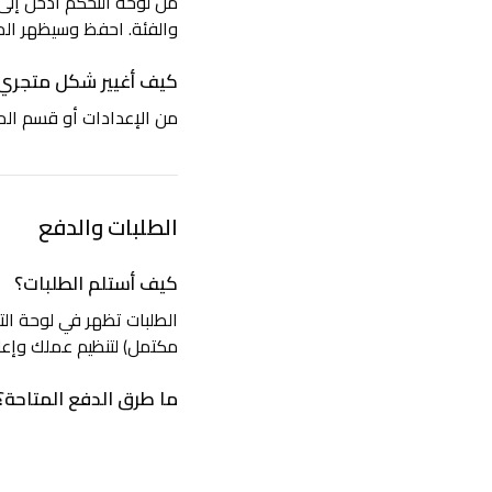
من لوحة التحكم ادخل إلى 
والفئة. احفظ وسيظهر المن
كيف أغيير شكل متجري (
من الإعدادات أو قسم المظ
الطلبات والدفع
كيف أستلم الطلبات؟
الطلبات تظهر في لوحة التح
مكتمل) لتنظيم عملك وإعل
ما طرق الدفع المتاحة؟
نوفّر تكامل مع بوابات د
كليك أو غيرها حسب التوفر