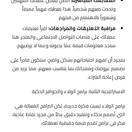
المقابلات المباشرة:
اتصل ببعض عملائك المهمين
وتحدث معهم شخصياً. هذا يعطيك فهماً عميقاً
وشعوراً بالاهتمام من قبلهم.
مراقبة التعليقات والمراجعات:
اقرأ تعليقات
عملائك على منصات التواصل الاجتماعي والمتجر. هنا
ستجد معلومات قيمة عما يحبونه وعما لا يرضيهم.
بمجرد أن تفهم احتياجاتهم بشكل واضح، ستكون قادراً على
تصميم عروضك ومنتجاتك بما يتناسب معهم، مما يزيد من
فرص إعادة الشراء.
الاستراتيجية الثانية: برامج الولاء والحوافز الذكية
برامج الولاء ليست فكرة جديدة، لكن البرامج الفعالة هي
التي تُصمم بذكاء وتنفيذ دقيق. بدلاً من مجرد نقاط عادية،
فكر في برامج تقدم قيمة حقيقية لعملائك.