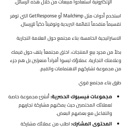
الإلكترونية استعادوا مبيعات من خلال هذه الرسائل.
استخدم أدوات مثل Mailchimp أو GetResponse التي توفر
تقسيماً متقدماً للقائمة البريدية وتوقيتاً ذكياً للإرسال.
الاستراتيجية الخامسة: بناء مجتمع حول العلامة التجارية
بدلاً من مجرد بيع المنتجات، اخلق مجتمعاً يلتف حول قيمك
وعلامتك التجارية. عملاؤك ليسوا أفراداً منعزلين بل هم جزء
من مجموعة تشاركهم الاهتمامات والقيم.
طرق بناء مجتمع قوي
مجموعات فيسبوك الحصرية:
أنشئ مجموعة خاصة
لعملائك المخلصين حيث يمكنهم مشاركة تجاربهم
والتفاعل مع بعضهم البعض.
المحتوى المشترك:
اطلب من عملائك مشاركة