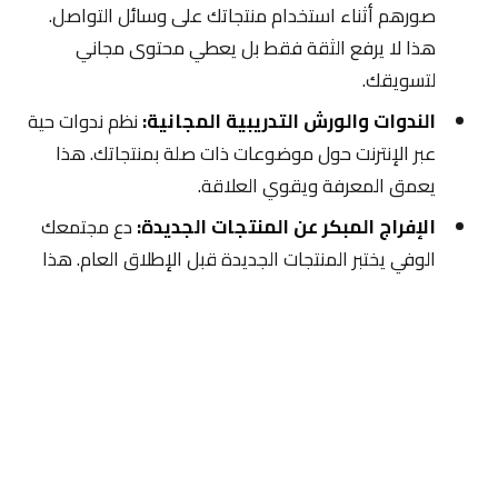
صورهم أثناء استخدام منتجاتك على وسائل التواصل.
هذا لا يرفع الثقة فقط بل يعطي محتوى مجاني
لتسويقك.
الندوات والورش التدريبية المجانية:
نظم ندوات حية
عبر الإنترنت حول موضوعات ذات صلة بمنتجاتك. هذا
يعمق المعرفة ويقوي العلاقة.
الإفراج المبكر عن المنتجات الجديدة:
دع مجتمعك
الوفي يختبر المنتجات الجديدة قبل الإطلاق العام. هذا
يجعلهم يشعرون بأنهم جزء من رحلة النمو.
الاستراتيجية السادسة: التخصيص والتجربة الفريدة
التخصيص هو كلمة السر في العصر الحديث. العملاء يريدون
أن يشعروا أن المتجر يعرفهم شخصياً ولا يعاملهم كأرقام.
كيفية تطبيق التخصيص