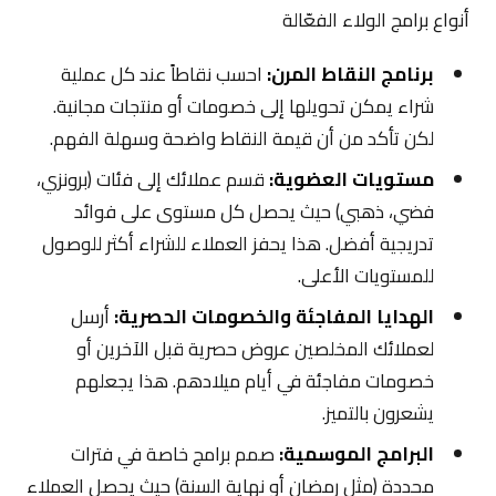
أنواع برامج الولاء الفعّالة
برنامج النقاط المرن:
احسب نقاطاً عند كل عملية
شراء يمكن تحويلها إلى خصومات أو منتجات مجانية.
لكن تأكد من أن قيمة النقاط واضحة وسهلة الفهم.
مستويات العضوية:
قسم عملائك إلى فئات (برونزي،
فضي، ذهبي) حيث يحصل كل مستوى على فوائد
تدريجية أفضل. هذا يحفز العملاء للشراء أكثر للوصول
للمستويات الأعلى.
الهدايا المفاجئة والخصومات الحصرية:
أرسل
لعملائك المخلصين عروض حصرية قبل الآخرين أو
خصومات مفاجئة في أيام ميلادهم. هذا يجعلهم
يشعرون بالتميز.
البرامج الموسمية:
صمم برامج خاصة في فترات
محددة (مثل رمضان أو نهاية السنة) حيث يحصل العملاء