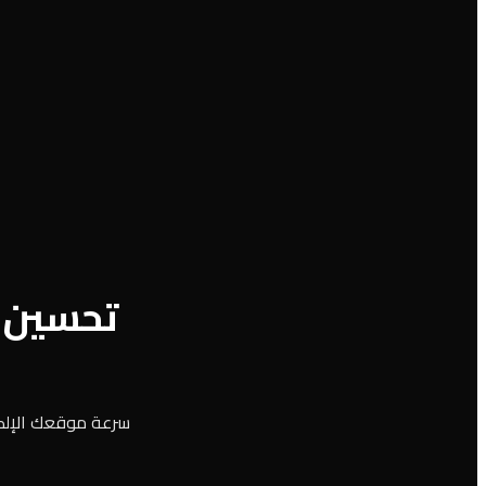
تحسين س