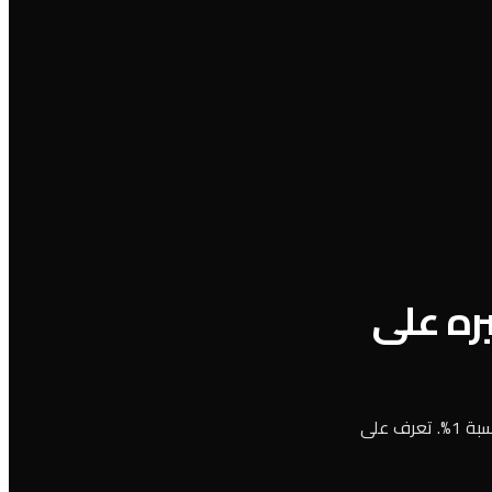
ره على
سرعة موقعك الإلكتروني مرتبطة مباشرة بالمبيعات. تأخير 100 ميلي ثانية يقلل المبيعات بنسبة 1%. تعرف على